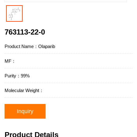
763113-22-0
Product Name：Olaparib
MF：
Purity：99%
Molecular Weight：
Inquiry
Product Details