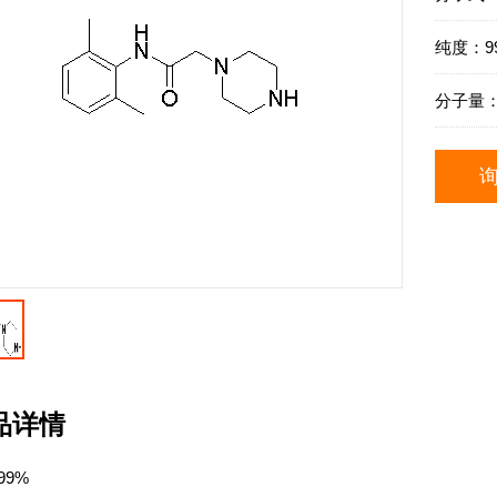
纯度：9
分子量
品详情
99%